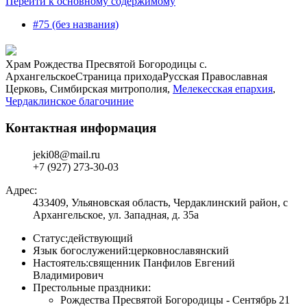
Перейти к основному содержимому
#75 (без названия)
Храм Рождества Пресвятой Богородицы с.
Архангельское
Страница прихода
Русская Православная
Церковь, Симбирская митрополия,
Мелекесская епархия
,
Чердаклинское благочиние
Контактная информация
jeki08@mail.ru
+7 (927) 273-30-03
Адрес:
433409, Ульяновская область, Чердаклинский район, с
Архангельское, ул. Западная, д. 35а
Статус:
действующий
Язык богослужений:
церковнославянский
Настоятель:
священник Панфилов Евгений
Владимирович
Престольные праздники:
Рождества Пресвятой Богородицы - Сентябрь 21